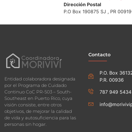
Dirección Postal
P.O Box 190875 SJ , PR 0091
Contacto
P.O. Box 3613
Entidad colaboradora designada
P.R. 00936
por el Programa de Cuidado
787 949 5434
Continuo CoC PR-503 – South-
Southeast en Puerto Rico, cuya
info@morivivip
visión consiste, entre otros
objetivos, de mejorar la calidad
de vida y autosuficiencia para las
personas sin hogar.