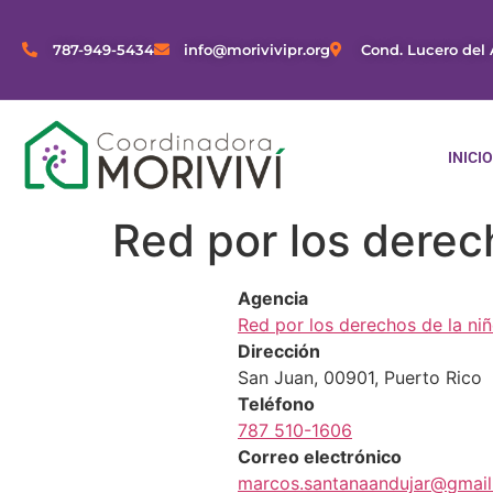
content
787-949-5434
info@morivivipr.org
Cond. Lucero del 
INICI
Red por los derec
Agencia
Red por los derechos de la ni
Dirección
San Juan, 00901, Puerto Rico
Teléfono
787 510-1606
Correo electrónico
marcos.santanaandujar@gmai