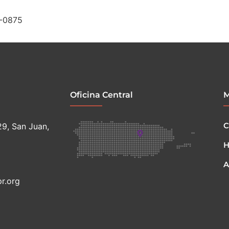
9-0875
Oficina Central
C
29, San Juan,
H
A
r.org