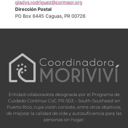
gladys.rodriguez@cormapr.org
Dirección Postal
PO Box 6445 Caguas, PR 00726
Entidad colaboradora designada por el Programa de
Cuidado Continuo CoC PR-503 – South-Southeast en
Puerto Rico, cuya visión consiste, entre otros objetivos,
de mejorar la calidad de vida y autosuficiencia para las
personas sin hogar.